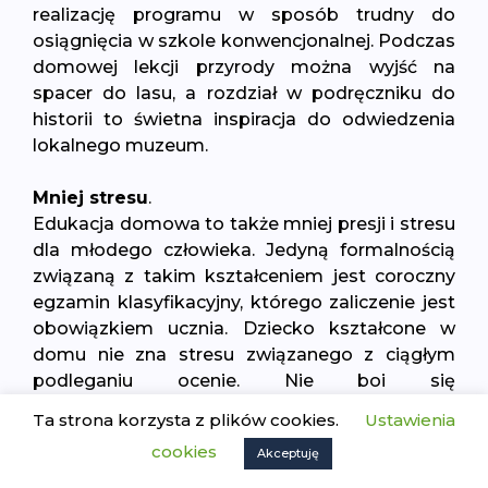
realizację programu w sposób trudny do
osiągnięcia w szkole konwencjonalnej. Podczas
domowej lekcji przyrody można wyjść na
spacer do lasu, a rozdział w podręczniku do
historii to świetna inspiracja do odwiedzenia
lokalnego muzeum.
Mniej stresu
.
Edukacja domowa to także mniej presji i stresu
dla młodego człowieka. Jedyną formalnością
związaną z takim kształceniem jest coroczny
egzamin klasyfikacyjny, którego zaliczenie jest
obowiązkiem ucznia. Dziecko kształcone w
domu nie zna stresu związanego z ciągłym
podleganiu ocenie. Nie boi się
niezapowiedzianych kartkówek czy trudnych
Ta strona korzysta z plików cookies.
Ustawienia
sprawdzianów. Badania pokazują, że tego typu
cookies
Akceptuję
„szkolne codzienności” nie są potrzebne do
osiągania dobrych wyników w nauce. Uczniowie