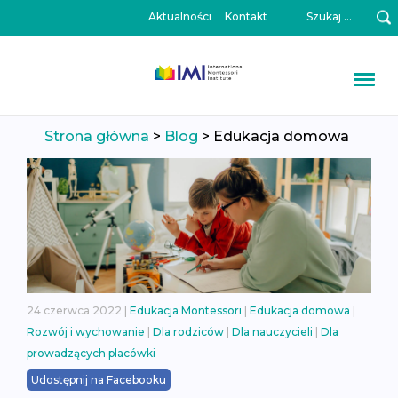
Szukaj:
Aktualności
Kontakt
Przeskocz
Strona główna
>
Blog
>
Edukacja domowa
do
treści
24 czerwca 2022 |
Edukacja Montessori
|
Edukacja domowa
|
Rozwój i wychowanie
|
Dla rodziców
|
Dla nauczycieli
|
Dla
prowadzących placówki
Udostępnij na Facebooku