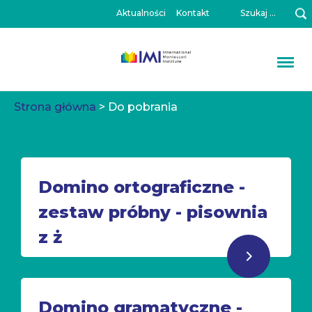
Szukaj:
Aktualności
Kontakt
Przeskocz
Strona główna
>
Do pobrania
do
treści
Domino ortograficzne -
zestaw próbny - pisownia
z ż
Domino gramatyczne -