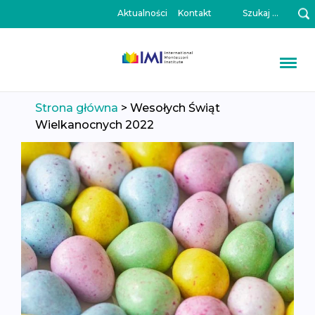
Szukaj:
Aktualności
Kontakt
Przeskocz
Strona główna
>
Wesołych Świąt
do
Wielkanocnych 2022
treści