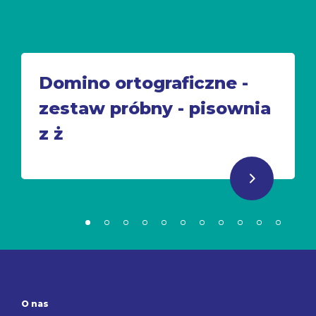
Domino ortograficzne -
zestaw próbny - pisownia
z ż
O nas