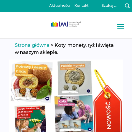
Szukaj:
Aktualności
Kontakt
Przeskocz
Strona główna
>
Koty, monety, ryż i święta
do
w naszym sklepie.
treści