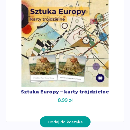
Ogród
Język hiszpański
Sensoryka
Muzyka
Technika
Matematyka
Życie praktyczne
Sztuka
Przyroda i biologia
Technika
Sztuka Europy – karty trójdzielne
8.99
zł
Dodaj do koszyka