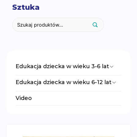
treści
Sztuka
Szukaj:
Edukacja dziecka w wieku 3-6 lat
Edukacja kosmiczna
Edukacja dziecka w wieku 6-12 lat
Język
Fizyka i chemia
Video
Język angielski
Geografia
Język hiszpański
Historia
Matematyka
Język
Muzyka
Język angielski