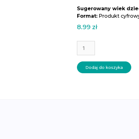
Sugerowany wiek dzie
Format:
Produkt cyfrow
8.99
zł
ilość
Karty
Montessori
„zmysły”
Dodaj do koszyka
–
nauka
angielskiego