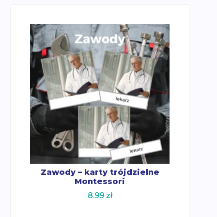
Zawody – karty trójdzielne
Montessori
8.99
zł