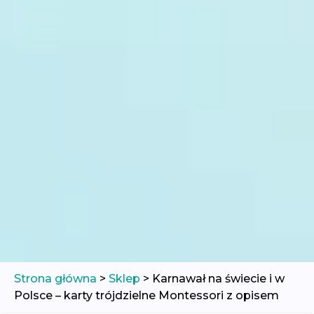
Strona główna
>
Sklep
>
Karnawał na świecie i w
Polsce – karty trójdzielne Montessori z opisem