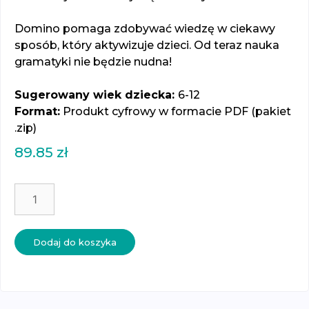
Domino pomaga zdobywać wiedzę w ciekawy
sposób, który aktywizuje dzieci. Od teraz nauka
gramatyki nie będzie nudna!
Sugerowany wiek dziecka:
6-12
Format:
Produkt cyfrowy w formacie PDF (pakiet
.zip)
89.85
zł
ilość
Domino
gramatyczne
-
Dodaj do koszyka
15
zestawów
-
części