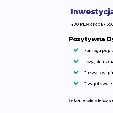
Inwestycj
400 PLN osoba / 65
Pozytywna Dy
Pomaga popraw
Uczy jak rozm
Pozwala wspól
Przygotowuje 
I oferuje wiele innych