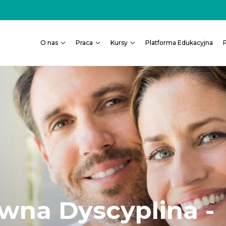
O nas
Praca
Kursy
Platforma Edukacyjna
wna Dyscyplina -