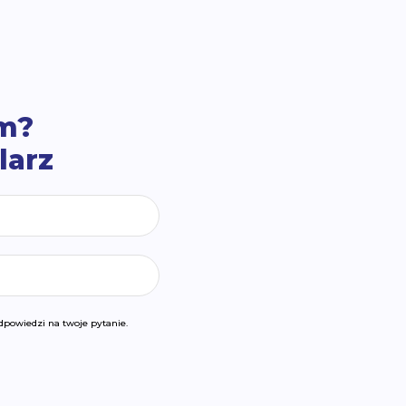
em?
larz
powiedzi na twoje pytanie.