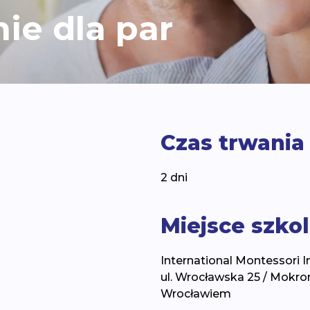
ie dla par
Czas trwania
2 dni
Miejsce szko
International Montessori I
ul. Wrocławska 25 / Mokr
Wrocławiem