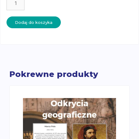
Aktywności
zimowe
–
Dodaj do koszyka
karty
trójdzielne
(język
angielski)
Pokrewne produkty