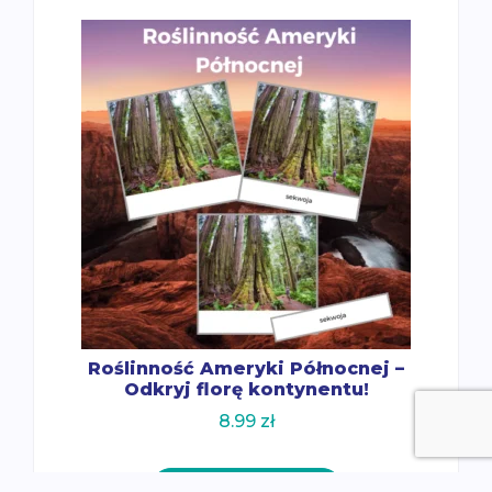
Roślinność Ameryki Północnej –
Odkryj florę kontynentu!
8.99
zł
Dodaj do koszyka