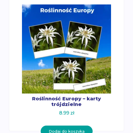
Roślinność Europy – karty
trójdzielne
8.99
zł
Dodaj do koszyka