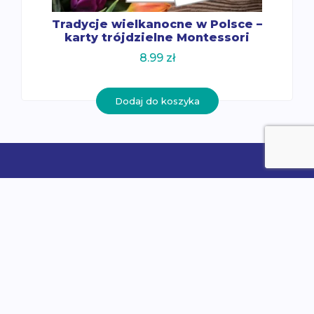
Tradycje wielkanocne w Polsce –
karty trójdzielne Montessori
8.99
zł
Dodaj do koszyka
O nas
Poznaj International Montessori Institute
Misja i wizja
Warto wiedzieć o Montessori
Zostań nauczycielem Montessori
Do pobrania
Członkostwo IMI