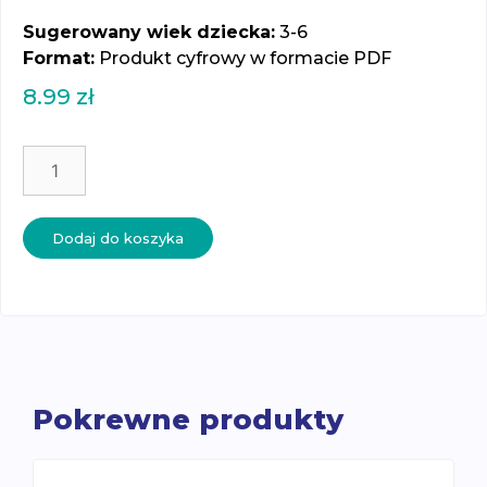
Sugerowany wiek dziecka:
3-6
Format:
Produkt cyfrowy w formacie PDF
8.99
zł
ilość
Wielkanocne
aktywności
3-
Dodaj do koszyka
6
-
karty
pracy
Pokrewne produkty