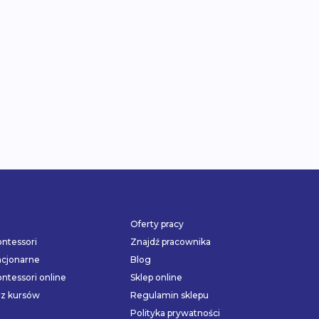
Oferty pracy
ntessori
Znajdź pracownika
acjonarne
Blog
ntessori online
Sklep online
rz kursów
Regulamin sklepu
Polityka prywatności