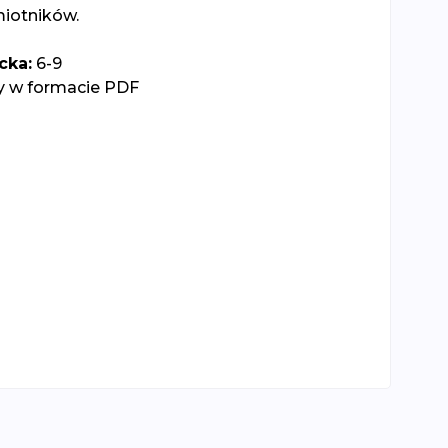
miotników.
cka:
6-9
y w formacie PDF