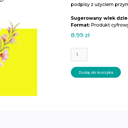
podpisy z użyciem przy
Sugerowany wiek dzie
Format:
Produkt cyfrow
8.99
zł
ilość
Wielkanocne
aktywności
6-
Dodaj do koszyka
9
-
karty
pracy