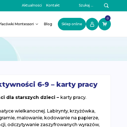
Szukaj:
Aktualności
Kontakt
0
Placówki Montessori
Blog
Sklep online
tywności 6-9 – karty pracy
i dla starszych dzieci –
karty pracy.
matyce wielkanocnej. Labirynty, krzyżówka,
gramie, malowanie, kodowanie na papierze,
ji, odczytywanie zaszyfrowanych wyrazów,