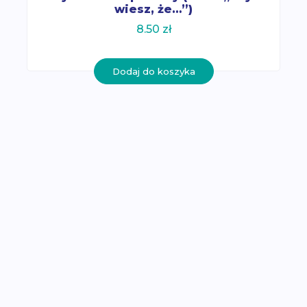
wiesz, że…”)
8.50
zł
Dodaj do koszyka