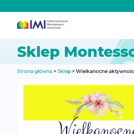
Przeskocz
Sklep Montesso
do
treści
Strona główna
>
Sklep
>
Wielkanocne aktywności 