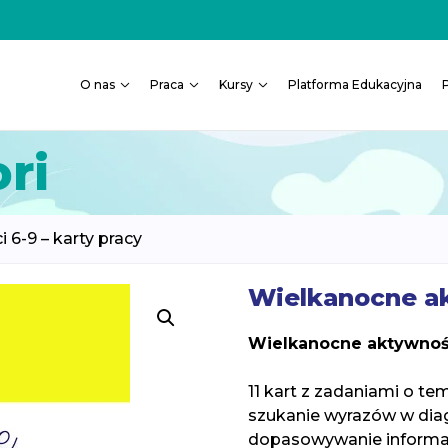
O nas
Praca
Kursy
Platforma Edukacyjna
ri
6-9 – karty pracy
Wielkanocne ak
Wielkanocne aktywnośc
11 kart z zadaniami o te
szukanie wyrazów w dia
dopasowywanie informac