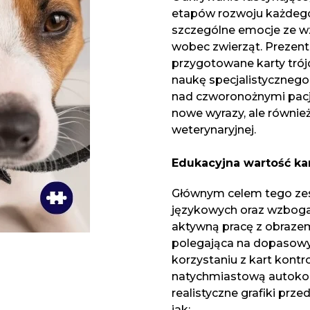
etapów rozwoju każdego 
szczególne emocje ze w
wobec zwierząt. Prezent
przygotowane karty trójd
naukę specjalistycznego
nad czworonożnymi pacje
nowe wyrazy, ale również
weterynaryjnej.
Edukacyjna wartość kar
Głównym celem tego zes
językowych oraz wzboga
aktywną pracę z obrazem
polegająca na dopasowyw
korzystaniu z kart kontr
natychmiastową autokor
realistyczne grafiki prz
jak: