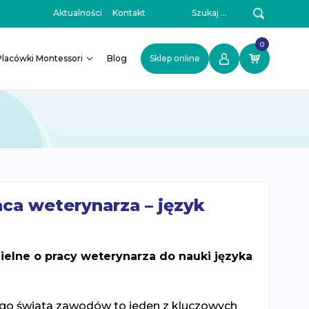
Szukaj:
Aktualności
Kontakt
0
Placówki Montessori
Blog
Sklep online
aca weterynarza – język
zielne o pracy weterynarza do nauki języka
go świata zawodów to jeden z kluczowych