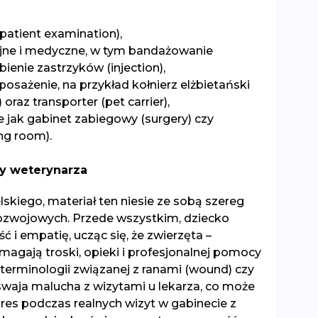
patient examination),
yjne i medyczne, w tym bandażowanie
bienie zastrzyków (injection),
posażenie, na przykład kołnierz elżbietański
 oraz transporter (pet carrier),
ie jak gabinet zabiegowy (surgery) czy
ng room).
cy weterynarza
skiego, materiał ten niesie ze sobą szereg
ozwojowych. Przede wszystkim, dziecko
ć i empatię, ucząc się, że zwierzęta –
magają troski, opieki i profesjonalnej pomocy
erminologii związanej z ranami (wound) czy
waja malucha z wizytami u lekarza, co może
es podczas realnych wizyt w gabinecie z