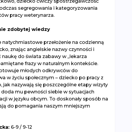
kowo, dziecko ćwiczy spostrzegawczość
podczas segregowania i kategoryzowania
ów pracy weterynarza.
ie zdobytej wiedzy
e natychmiastowe przełożenie na codzienną
cko, znając angielskie nazwy czynności i
ć naukę do świata zabawy w „lekarza
pamiętane frazy w naturalnym kontekście.
gotowuje młodych odkrywców do
a w życiu społecznym – dziecko po pracy z
, jak nazywają się poszczególne etapy wizyty
ią doda mu pewności siebie w sytuacjach
ji w języku obcym. To doskonały sposób na
pasją do pomagania naszym mniejszym
cka:
6-9 / 9-12