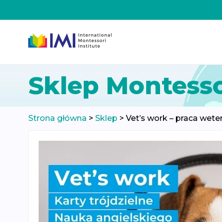
Przeskocz
Sklep Montesso
do
treści
Strona główna
>
Sklep
>
Vet’s work – praca weter