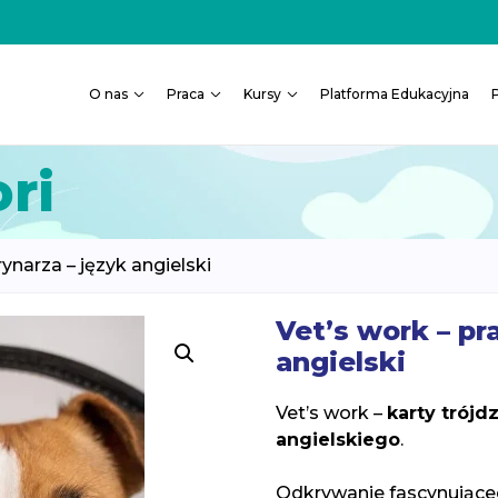
O nas
Praca
Kursy
Platforma Edukacyjna
ri
ynarza – język angielski
Vet’s work – pr
angielski
Vet’s work –
karty trójd
angielskiego
.
Odkrywanie fascynujące