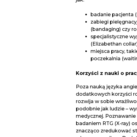
badanie pacjenta (
zabiegi pielęgnac
(bandaging) czy ro
specjalistyczne wy
(Elizabethan collar)
miejsca pracy, tak
poczekalnia (waiti
Korzyści z nauki o pra
Poza nauką języka angiel
dodatkowych korzyści r
rozwija w sobie wrażliwoś
podobnie jak ludzie – wy
medycznej. Poznawanie t
badaniem RTG (X-ray) os
znacząco zredukować str