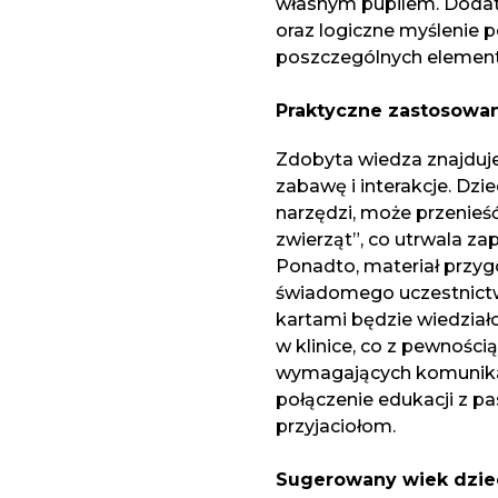
własnym pupilem. Dodat
oraz logiczne myślenie 
poszczególnych element
Praktyczne zastosowan
Zdobyta wiedza znajduj
zabawę i interakcje. Dzie
narzędzi, może przenieś
zwierząt”, co utrwala za
Ponadto, materiał przy
świadomego uczestnictw
kartami będzie wiedziało
w klinice, co z pewnośc
wymagających komunikac
połączenie edukacji z 
przyjaciołom.
Sugerowany wiek dzie