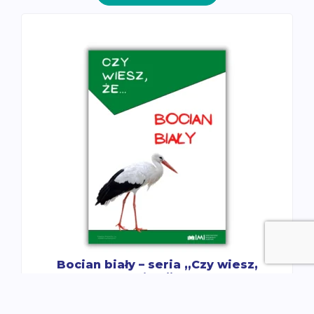
Bocian biały – seria „Czy wiesz,
że…”
8.50
zł