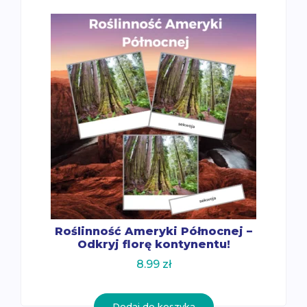
Roślinność Ameryki Północnej –
Odkryj florę kontynentu!
8.99
zł
Dodaj do koszyka