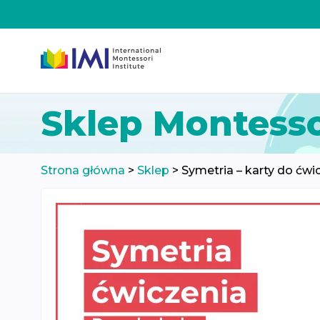
Przeskocz
Sklep Montesso
do
treści
Strona główna
>
Sklep
>
Symetria – karty do ćwi