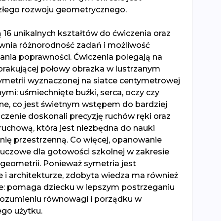
złego rozwoju geometrycznego.
 16 unikalnych kształtów do ćwiczenia oraz
ewnia różnorodność zadań i możliwość
nia poprawności. Ćwiczenia polegają na
brakującej połowy obrazka w lustrzanym
symetrii wyznaczonej na siatce centymetrowej
nymi: uśmiechnięte buźki, serca, oczy czy
ne, co jest świetnym wstępem do bardziej
czenie doskonali precyzję ruchów ręki oraz
uchową, która jest niezbędna do nauki
źnię przestrzenną. Co więcej, opanowanie
kluczowe dla gotowości szkolnej w zakresie
i geometrii. Ponieważ symetria jest
i architekturze, zdobyta wiedza ma również
e: pomaga dziecku w lepszym postrzeganiu
rozumieniu równowagi i porządku w
go użytku.