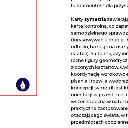
fundamentem dla przys
Karty
symetria
zawierają
kartę kontrolną, co zap
samodzielnego sprawdza
dorysowywaniu drugiej, 
odbiciu, bazując na osi 
(kratce). Są to między in
różne figury geometrycz
złożonych kształtów. Ćwi
koordynację wzrokowo-r
pisania i rozwija wyobra
koncepcji symetrii jest 
orientacji w przestrzeni 
wszechobecna w naturze 
praktyczne zastosowani
otaczającego świata, w 
przedmiotach codzienne