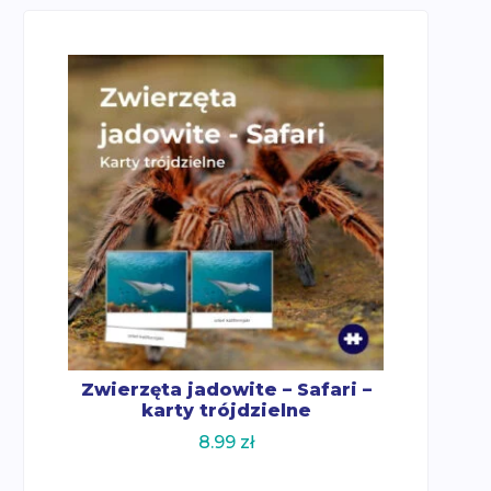
Zwierzęta jadowite – Safari –
karty trójdzielne
8.99
zł