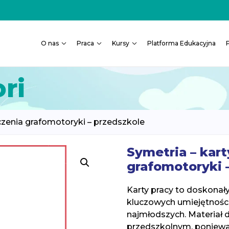
O nas
Praca
Kursy
Platforma Edukacyjna
ri
czenia grafomotoryki – przedszkole
Symetria – kart
grafomotoryki 
Karty pracy to doskonały
kluczowych umiejętnośc
najmłodszych. Materiał 
przedszkolnym, ponieważ