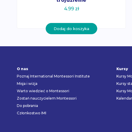
trójdzielne
4.99
zł
Dodaj do koszyka
O nas
Kursy
Poznaj International Montessori Institute
Kursy Mo
Misja i wizja
Kursy st
Warto wiedzieć o Montessori
Kursy Mo
Zostań nauczycielem Montessori
Kalenda
Do pobrania
Członkostwo IMI