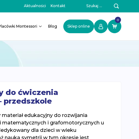
Szukaj:
Aktualności
Kontakt
0
Placówki Montessori
Blog
Sklep online
y do ćwiczenia
– przedszkole
 materiał edukacyjny do rozwijania
i matematycznych i grafomotorycznych u
dedykowany dla dzieci w wieku
 nauka symetrii w tym okresie jest