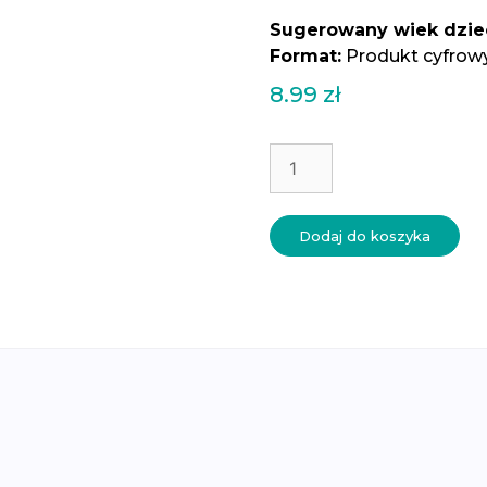
Sugerowany wiek dzie
Format:
Produkt cyfrow
8.99
zł
ilość
Symetria
-
karty
Dodaj do koszyka
do
ćwiczenia
grafomotoryki
-
przedszkole