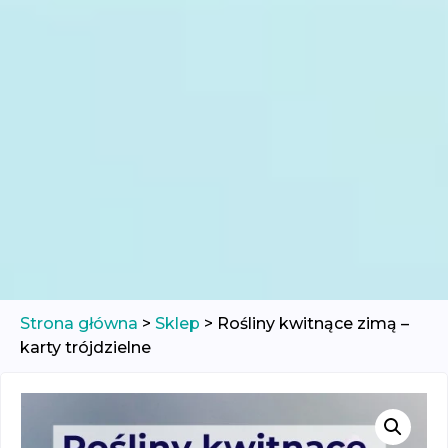
Strona główna
>
Sklep
>
Rośliny kwitnące zimą –
karty trójdzielne