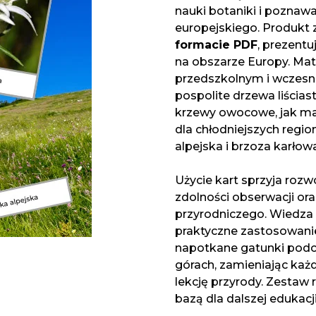
nauki botaniki i poznaw
europejskiego. Produkt
formacie PDF
, prezentu
na obszarze Europy. Mat
przedszkolnym i wczes
pospolite drzewa liścias
krzewy owocowe, jak mali
dla chłodniejszych regio
alpejska i brzoza karłow
Użycie kart sprzyja rozwo
zdolności obserwacji or
przyrodniczego. Wiedza
praktyczne zastosowanie
napotkane gatunki podcz
górach, zamieniając każ
lekcję przyrody. Zestaw 
bazą dla dalszej edukacj