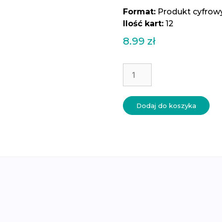
Format:
Produkt cyfrow
Ilość kart:
12
8.99
zł
ilość
Roślinność
Europy
-
Dodaj do koszyka
karty
trójdzielne