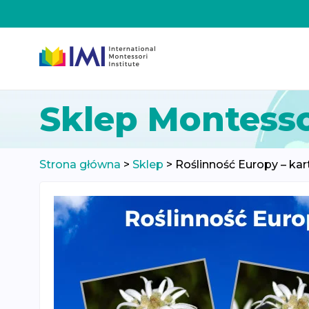
Przeskocz
Sklep Montesso
do
treści
Strona główna
>
Sklep
>
Roślinność Europy – kart