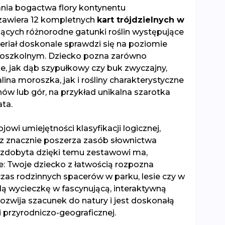
ania bogactwa flory kontynentu
 zawiera 12 kompletnych
kart trójdzielnych w
jących różnorodne gatunki roślin występujące
eriał doskonale sprawdzi się na poziomie
noszkolnym. Dziecko pozna zarówno
te, jak dąb szypułkowy czy buk zwyczajny,
na moroszka, jak i rośliny charakterystyczne
nów lub gór, na przykład unikalna szarotka
ata.
jowi umiejętności klasyfikacji logicznej,
az znacznie poszerza zasób słownictwa
 zdobyta dzięki temu zestawowi ma,
: Twoje dziecko z łatwością rozpozna
as rodzinnych spacerów w parku, lesie czy w
dą wycieczkę w fascynującą, interaktywną
rozwija szacunek do natury i jest doskonałą
i przyrodniczo-geograficznej.