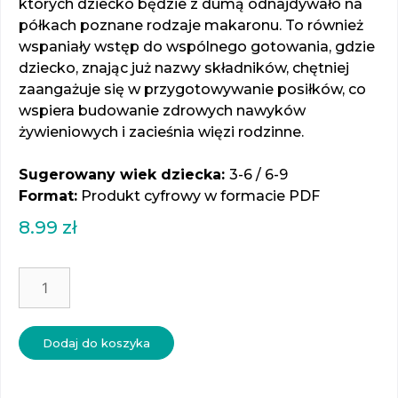
których dziecko będzie z dumą odnajdywało na
półkach poznane rodzaje makaronu. To również
wspaniały wstęp do wspólnego gotowania, gdzie
dziecko, znając już nazwy składników, chętniej
zaangażuje się w przygotowywanie posiłków, co
wspiera budowanie zdrowych nawyków
żywieniowych i zacieśnia więzi rodzinne.
Sugerowany wiek dziecka:
3-6 / 6-9
Format:
Produkt cyfrowy w formacie PDF
8.99
zł
ilość
Rodzaje
makaronu
-
Dodaj do koszyka
karty
trójdzielne