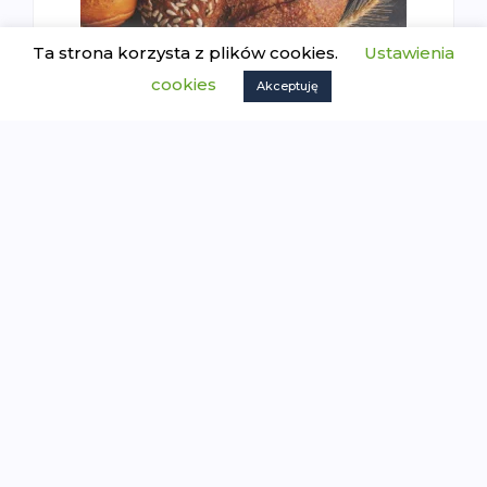
Skąd się bierze chleb – karty
Ta strona korzysta z plików cookies.
Ustawienia
Montessori
cookies
Akceptuję
8.50
zł
Dodaj do koszyka
O nas
Poznaj International Montessori Institute
Misja i wizja
Warto wiedzieć o Montessori
Zostań nauczycielem Montessori
Do pobrania
Członkostwo IMI