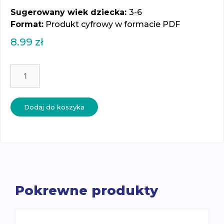
Sugerowany wiek dziecka:
3-6
Format:
Produkt cyfrowy w formacie PDF
8.99
zł
ilość
Połącz
w
pary
Dodaj do koszyka
-
zawody
Pokrewne produkty