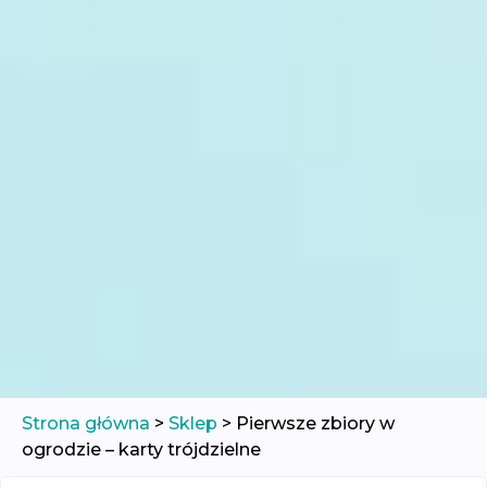
Strona główna
>
Sklep
>
Pierwsze zbiory w
ogrodzie – karty trójdzielne