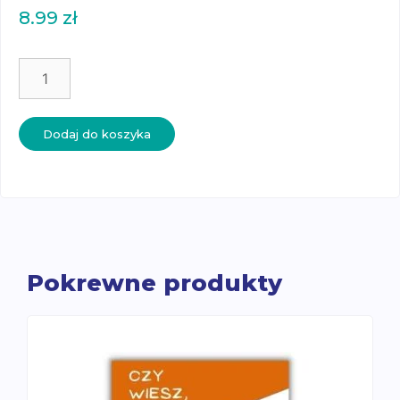
8.99
zł
ilość
Nauka
głosek
-
Dodaj do koszyka
pierwsze
dźwięki
-
klamerki
Pokrewne produkty