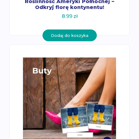
Roślinność Ameryki Północnej –
Odkryj florę kontynentu!
8.99
zł
Dodaj do koszyka