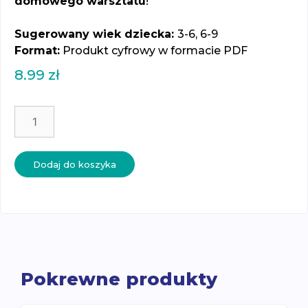
domowego warsztatu
!
Sugerowany wiek dziecka:
3-6, 6-9
Format:
Produkt cyfrowy w formacie PDF
8.99
zł
ilość
Narzędzia
-
karty
Dodaj do koszyka
trójdzielne
Pokrewne produkty