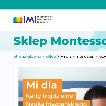
Przeskocz
Sklep Montesso
do
treści
Strona główna
>
Sklep
>
Mi día – mój dzień – jęz