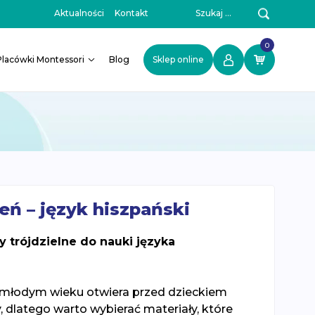
Szukaj:
Aktualności
Kontakt
0
Placówki Montessori
Blog
Sklep online
ień – język hiszpański
y trójdzielne do nauki języka
młodym wieku otwiera przed dzieckiem
 dlatego warto wybierać materiały, które