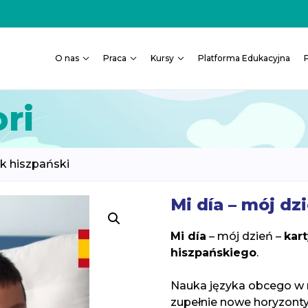
O nas
Praca
Kursy
Platforma Edukacyjna
ri
yk hiszpański
Mi día – mój dz
Mi día
– mój dzień –
kart
hiszpańskiego
.
Nauka języka obcego w 
zupełnie nowe horyzonty,