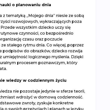
nauki o planowaniu dnia
a z tematyką „Mojego dnia” niesie ze sobą
zyści rozwojowych, wykraczających poza
 Przede wszystkim dziecko uczy się
rutynowe czynności, co bezpośrednio
organizację czasu oraz poczucie
ze stałego rytmu dnia. Co więcej, poprzez
podpisów do obrazków, dziecko rozwija
 umiejętność logicznego myślenia. Dzięki
aturalnym procesem poznawczym, który
ata.
nie wiedzy w codziennym życiu
edza nie pozostaje jedynie w sferze teorii,
ychmiast wdrożyć w domową codzienność.
dstawowe zwroty, zyskuje konkretne
a o swoich przeżyciach i planach w języku