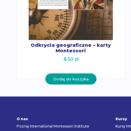
Odkrycia geograficzne – karty
Montessori
8.50
zł
Dodaj do koszyka
O nas
Kursy
Poznaj International Montessori Institute
Kursy Mo