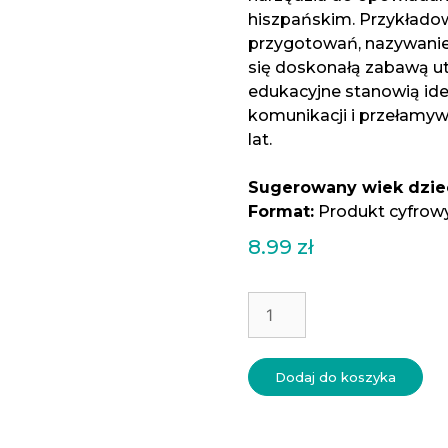
hiszpańskim. Przykłado
przygotowań, nazywanie
się doskonałą zabawą u
edukacyjne stanowią id
komunikacji i przełamyw
lat.
Sugerowany wiek dzie
Format:
Produkt cyfrow
8.99
zł
ilość
Mi
día
-
Dodaj do koszyka
mój
dzień
-