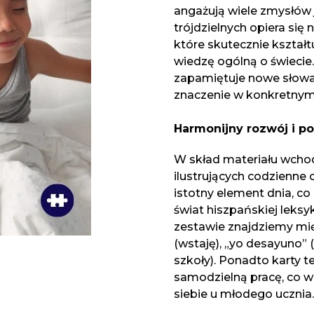
angażują wiele zmysłów 
trójdzielnych opiera si
które skutecznie kształ
wiedzę ogólną o świecie.
zapamiętuje nowe słowa,
znaczenie w konkretnym
Harmonijny rozwój i p
W skład materiału wchod
ilustrujących codzienne 
istotny element dnia, c
świat hiszpańskiej leksy
zestawie znajdziemy mię
(wstaję), „yo desayuno” (
szkoły). Ponadto karty 
samodzielną pracę, co w
siebie u młodego ucznia.