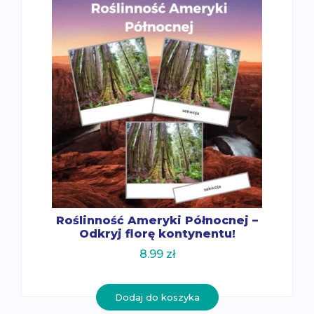
Roślinność Ameryki Północnej –
Odkryj florę kontynentu!
8.99
zł
Dodaj do koszyka