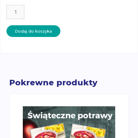
ilość
Liście
drzew
liściastych
Dodaj do koszyka
-
karty
trójdzielne
Pokrewne produkty