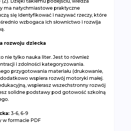
(Ż). Dzięki takiemu podejściu, wiedza
y ma natychmiastowe praktyczne
zą się identyfikować i nazywać rzeczy, które
rednio wzbogaca ich słownictwo i rozwija
ą.
a rozwoju dziecka
 nie tylko nauka liter. Jest to również
tracji i zdolności kategoryzowania.
ego przygotowania materiału (drukowanie,
 dodatkowo wspiera rozwój motoryki małej.
edukacyjną, wspierasz wszechstronny rozwój
jesz solidne podstawy pod gotowość szkolną
ego.
cka:
3-6, 6-9
y w formacie PDF