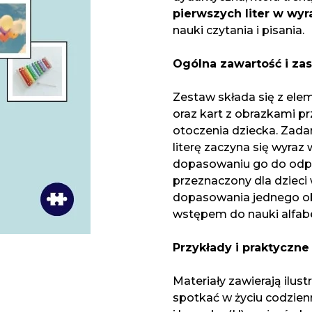
pierwszych liter w wy
nauki czytania i pisania.
Ogólna zawartość i za
Zestaw składa się z ele
oraz kart z obrazkami p
otoczenia dziecka. Zada
literę zaczyna się wyraz
dopasowaniu go do odpo
przeznaczony dla dzieci 
dopasowania jednego obr
wstępem do nauki alfab
Przykłady i praktyczn
Materiały zawierają ilus
spotkać w życiu codzien