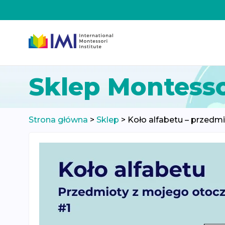
Przeskocz
Sklep Montesso
do
treści
Strona główna
>
Sklep
>
Koło alfabetu – przedm