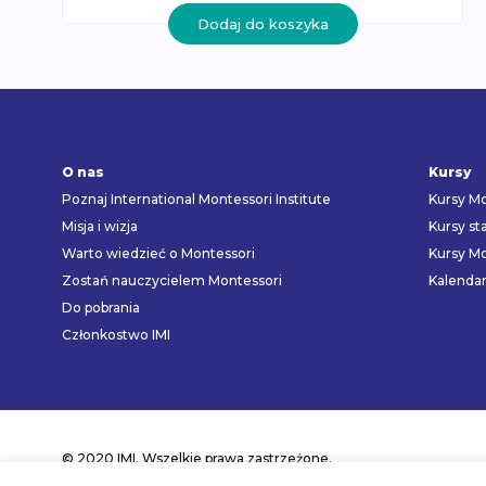
Dodaj do koszyka
O nas
Kursy
Poznaj International Montessori Institute
Kursy Mo
Misja i wizja
Kursy st
Warto wiedzieć o Montessori
Kursy Mo
Zostań nauczycielem Montessori
Kalenda
Do pobrania
Członkostwo IMI
© 2020 IMI. Wszelkie prawa zastrzeżone.