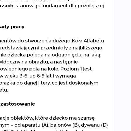
razach
, stanowiąc fundament dla późniejszej
sady pracy
mentów do stworzenia dużego Koła Alfabetu
rzedstawiającymi przedmioty z najbliższego
nie dziecka polega na odgadnięciu, na jaką
 widoczny na obrazku, a następnie
wiedniego pola na kole. Poziom 1 jest
w wieku 3-6 lub 6-9 lat i wymaga
azka do danej litery, co jest doskonałym
etu.
e zastosowanie
tracje obiektów, które dziecko ma szansę
nym – od aparatu (A), balonów (B), dywanu (D)