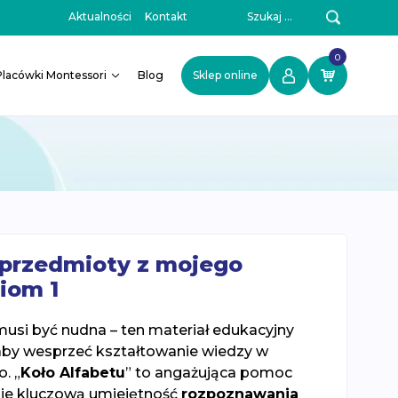
Szukaj:
Aktualności
Kontakt
0
Placówki Montessori
Blog
Sklep online
– przedmioty z mojego
iom 1
 musi być nudna – ten materiał edukacyjny
aby wesprzeć kształtowanie wiedzy w
. „
Koło Alfabetu
” to angażująca pomoc
uje kluczową umiejętność
rozpoznawania