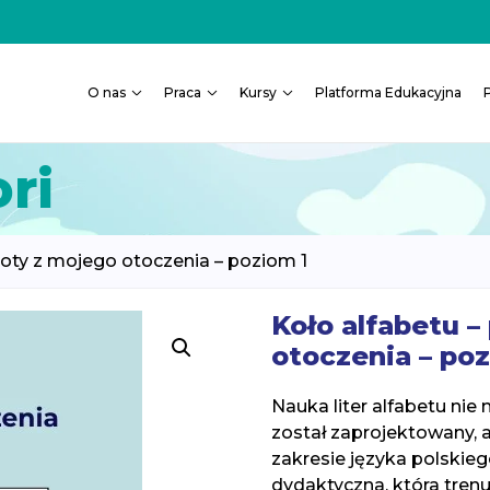
O nas
Praca
Kursy
Platforma Edukacyjna
ri
ioty z mojego otoczenia – poziom 1
Koło alfabetu 
otoczenia – poz
Nauka liter alfabetu nie
został zaprojektowany, 
zakresie języka polskiego
dydaktyczna, która tren