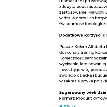
i hamaka (H) po żarówkę 
zdobyta podczas zabaw
zastosowanie. Maluchy uc
widzą w domu, co bezpoś
świadomość fonologiczn
Dodatkowe korzyści dl
Praca z Kołem Alfabetu to
doskonały trening koncen
Konieczność samodzieln
wycinanie, laminowanie)
Inwestując w tę pomoc 
swojego dziecka i budu
w zakresie języka polski
Sugerowany wiek dzie
Format:
Produkt cyfrow
8.99
zł