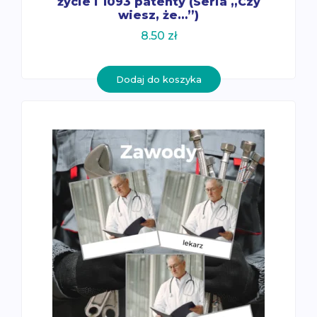
życie i 1093 patenty (Seria „Czy
wiesz, że…”)
8.50
zł
Dodaj do koszyka