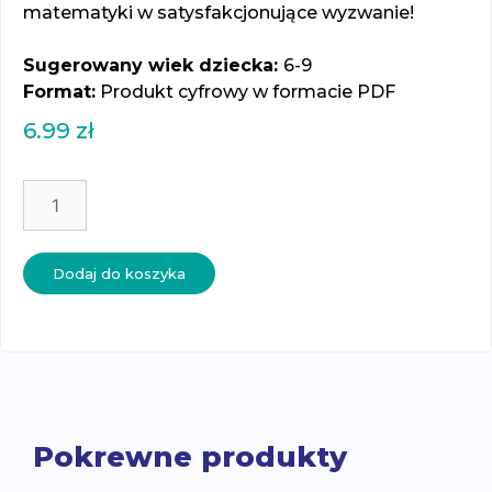
matematyki w satysfakcjonujące wyzwanie!
Sugerowany wiek dziecka:
6-9
Format:
Produkt cyfrowy w formacie PDF
6.99
zł
ilość
Klamerki
-
monety
Dodaj do koszyka
-
sumowanie
wartości
Pokrewne produkty