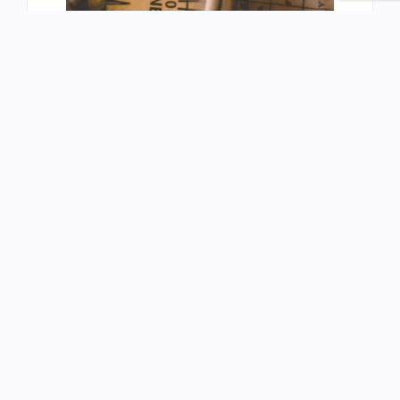
Odkrycia geograficzne – karty
Montessori
8.50
zł
Dodaj do koszyka
O nas
Poznaj International Montessori Institute
Misja i wizja
Warto wiedzieć o Montessori