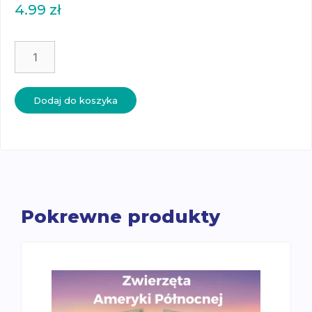
4.99
zł
ilość
Epoki
historyczne
-
Dodaj do koszyka
plakat
Pokrewne produkty