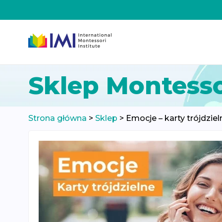
Przeskocz
Sklep Montesso
do
treści
Strona główna
>
Sklep
>
Emocje – karty trójdziel