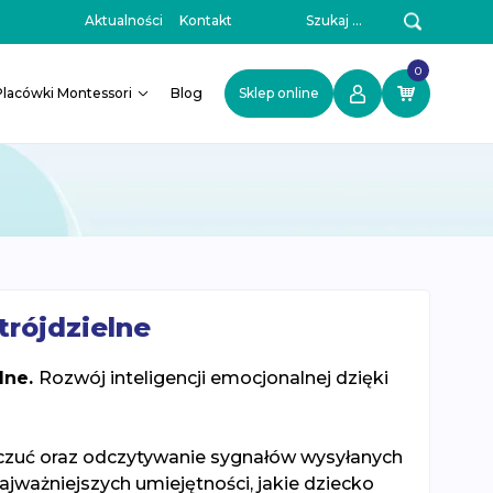
Szukaj:
Aktualności
Kontakt
0
Placówki Montessori
Blog
Sklep online
trójdzielne
lne.
Rozwój inteligencji emocjonalnej dzięki
czuć oraz odczytywanie sygnałów wysyłanych
najważniejszych umiejętności, jakie dziecko