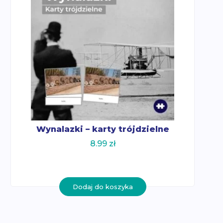
Wynalazki – karty trójdzielne
8.99
zł
Dodaj do koszyka