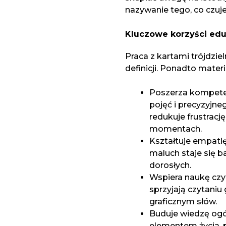
nazywanie tego, co czuj
Kluczowe korzyści edu
Praca z kartami trójdzie
definicji. Ponadto materi
Poszerza kompeten
pojęć i precyzyjne
redukuje frustracj
momentach.
Kształtuje empatię
maluch staje się b
dorosłych.
Wspiera naukę czy
sprzyjają czytaniu
graficznym słów.
Buduje wiedzę ogó
elementem życia, 