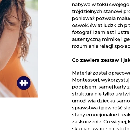
nabywa w toku swojego 
trójdzielnych stanowi pr
ponieważ pozwala malu
oswoić świat ludzkich pr
fotografii zamiast ilustr
autentyczną mimikę i ges
rozumienie relacji społe
Co zawiera zestaw i ja
Materiał został opracow
Montessori, wykorzystuj
podpisem, samej karty z 
struktura nie tylko ułat
umożliwia dziecku samod
sprawstwa i pewność sie
stany emocjonalne i reakc
zaskoczenie. Co więcej, 
skupiać uwagę na istotn