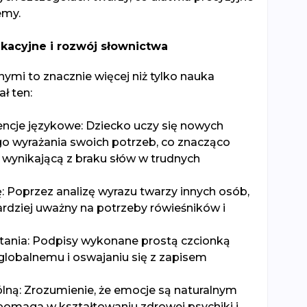
emy.
kacyjne i rozwój słownictwa
lnymi to znacznie więcej niż tylko nauka
ał ten:
cje językowe: Dziecko uczy się nowych
go wyrażania swoich potrzeb, co znacząco
ę wynikającą z braku słów w trudnych
: Poprzez analizę wyrazu twarzy innych osób,
ardziej uważny na potrzeby rówieśników i
tania: Podpisy wykonane prostą czcionką
 globalnemu i oswajaniu się z zapisem
lną: Zrozumienie, że emocje są naturalnym
pomaga w kształtowaniu zdrowej psychiki i