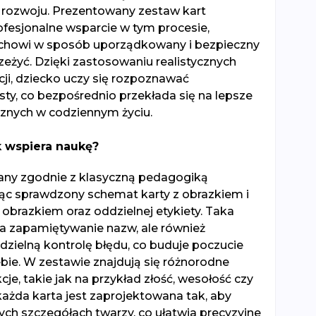
rozwoju. Prezentowany zestaw kart
ofesjonalne wsparcie w tym procesie,
chowi w sposób uporządkowany i bezpieczny
zeżyć. Dzięki zastosowaniu realistycznych
acji, dziecko uczy się rozpoznawać
ty, co bezpośrednio przekłada się na lepsze
cznych w codziennym życiu.
k wspiera naukę?
any zgodnie z klasyczną pedagogiką
ąc sprawdzony schemat karty z obrazkiem i
obrazkiem oraz oddzielnej etykiety. Taka
wia zapamiętywanie nazw, ale również
zielną kontrolę błędu, co buduje poczucie
bie. W zestawie znajdują się różnorodne
je, takie jak na przykład złość, wesołość czy
każda karta jest zaprojektowana tak, aby
ych szczegółach twarzy, co ułatwia precyzyjne