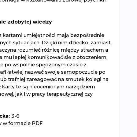
ie zdobytej wiedzy
z kartami umiejętności mają bezpośrednie
ych sytuacjach. Dzięki nim dziecko, zamiast
aczyna rozumieć różnicę między strachem a
a mu lepiej komunikować się z otoczeniem.
że po wspólnie spędzonym czasie z
afi łatwiej nazwać swoje samopoczucie po
lub trafniej zareagować na smutek kolegi na
ż karty te są nieocenionym narzędziem
wej, jak i w pracy terapeutycznej czy
cka:
3-6
y w formacie PDF