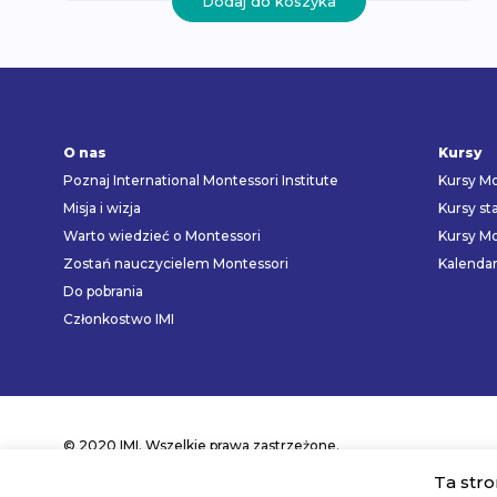
Dodaj do koszyka
O nas
Kursy
Poznaj International Montessori Institute
Kursy Mo
Misja i wizja
Kursy st
Warto wiedzieć o Montessori
Kursy Mo
Zostań nauczycielem Montessori
Kalenda
Do pobrania
Członkostwo IMI
© 2020 IMI. Wszelkie prawa zastrzeżone.
Ta stro