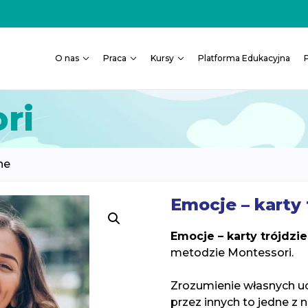
O nas
Praca
Kursy
Platforma Edukacyjna
ri
ne
Emocje – karty 
Emocje – karty trójdzie
metodzie Montessori.
Zrozumienie własnych u
przez innych to jedne z 