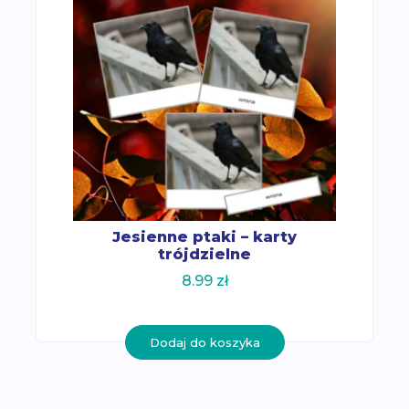
Jesienne ptaki – karty
trójdzielne
8.99
zł
Dodaj do koszyka