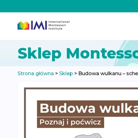
Przeskocz
Sklep Montesso
do
treści
Strona główna
>
Sklep
>
Budowa wulkanu – schem