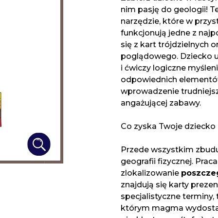
nim pasję do geologii!
narzędzie, które w przys
funkcjonują jedne z najp
się z kart trójdzielnych
poglądowego. Dziecko u
i ćwiczy logiczne myślen
odpowiednich elementów 
wprowadzenie trudniejs
angażującej zabawy.
Co zyska Twoje dziecko 
Przede wszystkim zbudu
geografii fizycznej. Pra
zlokalizowanie
poszcze
znajdują się karty preze
specjalistyczne terminy, 
którym magma wydostaje