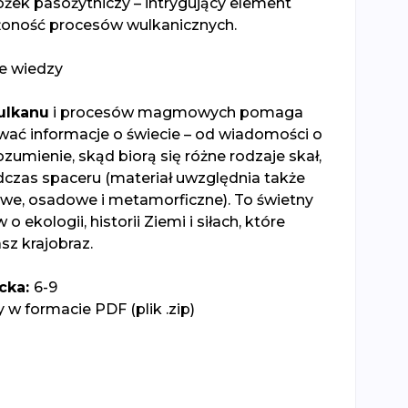
tożek pasożytniczy – intrygujący element
żoność procesów wulkanicznych.
e wiedzy
ulkanu
i procesów magmowych pomaga
ować informacje o świecie – od wiadomości o
ozumienie, skąd biorą się różne rodzaje skał,
czas spaceru (materiał uwzględnia także
we, osadowe i metamorficzne). To świetny
 ekologii, historii Ziemi i siłach, które
asz krajobraz.
cka:
6-9
w formacie PDF (plik .zip)