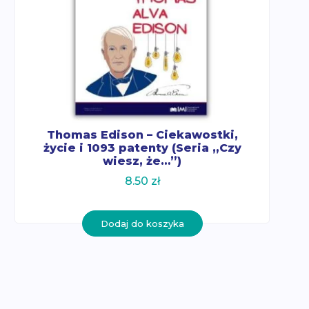
Thomas Edison – Ciekawostki,
życie i 1093 patenty (Seria „Czy
wiesz, że…”)
8.50
zł
Dodaj do koszyka