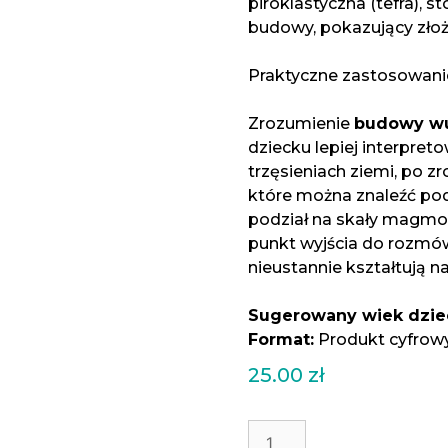
piroklastyczna (tefra), s
budowy, pokazujący zło
Praktyczne zastosowani
Zrozumienie
budowy w
dziecku lepiej interpret
trzęsieniach ziemi, po zr
które można znaleźć pod
podział na skały magmo
punkt wyjścia do rozmów o
nieustannie kształtują n
Sugerowany wiek dzie
Format:
Produkt cyfrowy 
25.00
zł
ilość