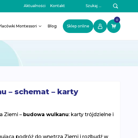
Szukaj:
Aktualności
Kontakt
0
Placówki Montessori
Blog
Sklep online
 – schemat – karty
a Ziemi –
budowa wulkanu
: karty trójdzielne i
nującą podróż do wnętrza Ziemi i rozbudź w