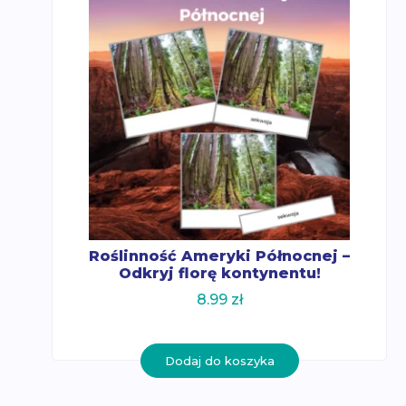
Roślinność Ameryki Północnej –
Odkryj florę kontynentu!
8.99
zł
Dodaj do koszyka