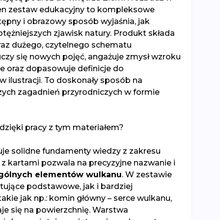
 Ten zestaw edukacyjny to kompleksowe
tępny i obrazowy sposób wyjaśnia, jak
otężniejszych zjawisk natury. Produkt składa
 oraz dużego, czytelnego schematu
czy się nowych pojęć, angażuje zmysł wzroku
ie oraz dopasowuje definicje do
ilustracji. To doskonały sposób na
zych zagadnień przyrodniczych w formie
dzięki pracy z tym materiałem?
je solidne fundamenty wiedzy z zakresu
ca z kartami pozwala na precyzyjne nazwanie i
gólnych elementów wulkanu
. W zestawie
ntujące podstawowe, jak i bardziej
takie jak np.: komin główny – serce wulkanu,
 się na powierzchnię. Warstwa