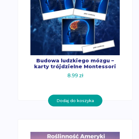
Budowa ludzkiego mózgu –
karty trójdzielne Montessori
8.99
zł
Dodaj do koszyka