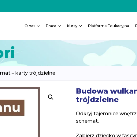
O nas
Praca
Kursy
Platforma Edukacyjna
ri
at – karty trójdzielne
Budowa wulkanu
trójdzielne
Odkryj tajemnice wnętrz
schemat.
Zabierz dziecko w fascy