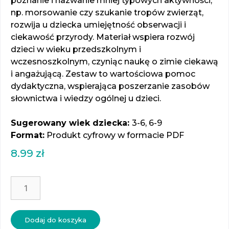
poznanie i nazwanie mniej typowych aktywności,
np. morsowanie czy szukanie tropów zwierząt,
rozwija u dziecka umiejętność obserwacji i
ciekawość przyrody. Materiał wspiera rozwój
dzieci w wieku przedszkolnym i
wczesnoszkolnym, czyniąc naukę o zimie ciekawą
i angażującą. Zestaw to wartościowa pomoc
dydaktyczna, wspierająca poszerzanie zasobów
słownictwa i wiedzy ogólnej u dzieci.
Sugerowany wiek dziecka:
3-6, 6-9
Format:
Produkt cyfrowy w formacie PDF
8.99
zł
ilość
Aktywności
zimowe
-
Dodaj do koszyka