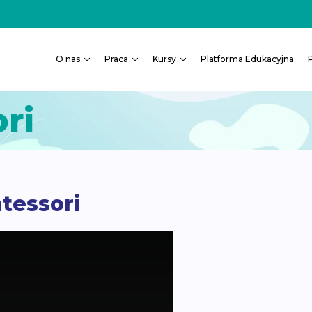
O nas
Praca
Kursy
Platforma Edukacyjna
ri
tessori