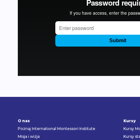
O nas
Kursy
Poznaj International Montessori Institute
Kursy Mo
Misja i wizja
Kursy st